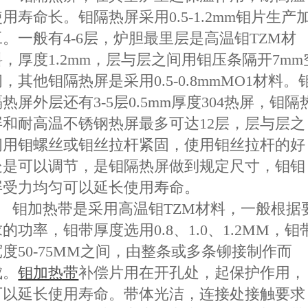
使用寿命长。钼隔热屏采用
0.5-1.2mm
钼片生产
工。一般有
4-6
层，炉胆最里层是高温钼
TZM
材
料，厚度
1.2mm
，层与层之间用钼压条隔开
7mm
间，其他钼隔热屏是采用
0.5-0.8mmMO1
材料。
隔热屏外层还有
3-5
层
0.5mm
厚度
304
热屏，钼隔
屏和耐高温不锈钢热屏最多可达
12
层，层与层之
间用钼螺丝或钼丝拉杆紧固，使用钼丝拉杆的好
处是可以调节，是钼隔热屏做到规定尺寸，钼钼
屏受力均匀可以延长使用寿命。
钼加热带是采用高温钼
TZM
材料，一般根据
求的功率，钼带厚度选用
0.8
、
1.0
、
1.2MM
，钼
宽度
50-75MM
之间，由整条或多条铆接制作而
成。
钼加热带
补偿片用在开孔处，起保护作用，
可以延长使用寿命。带体光洁，连接处接触要求