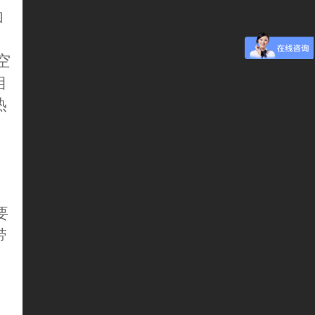
加
空
钼
热
要
带