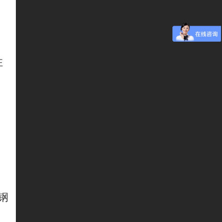
性
线
钢