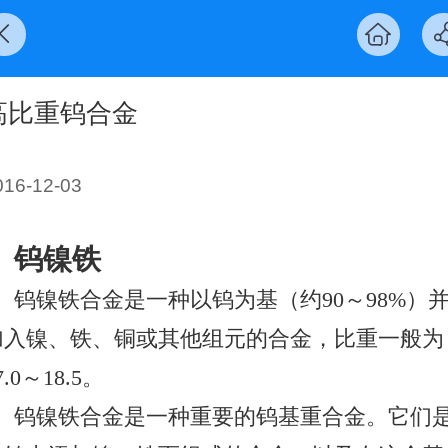
高比重钨合金
016-12-03
钨镍铁
钨镍铁合金是一种以钨为基（约
90
～
98%
）
加入镍、铁、铜或其他组元的合金，比重一般为
7.0
～
18.5
。
钨镍铁合金是一种重要的
钨
基
重合金
。它们