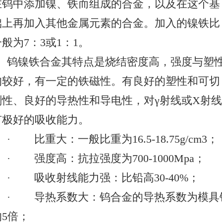
在钨中添加
镍
、
铁
而组成的
合金
，以及在这个基
础上再加入其他
金属元素
的合金。加入的
镍铁
比
一
般为
7
：
3
或
1
：
1
。
钨镍铁合金其特点是烧结密度高，强度与
塑
均较好，有一定的
铁磁性
。有良好的塑性和可切
削性、良好的导热性和导电性，对
γ
射线或
X
射
有极好的吸收能力。
比重大：一般比重为
16.5-18.75g/cm3
；
·
强度高：抗拉强度为
700-1000Mpa
；
·
吸收射线能力强：比铅高
30-40%
；
·
导热系数大：钨合金的导热系数为模具
·
的
5
倍；